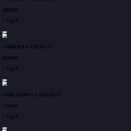
389
₽
/
1
шт.
▪ GNOM + 7.500 Ⓟ
599
₽
/
1
шт.
▪ PALADIN + 12.000 Ⓟ
749
₽
/
1
шт.