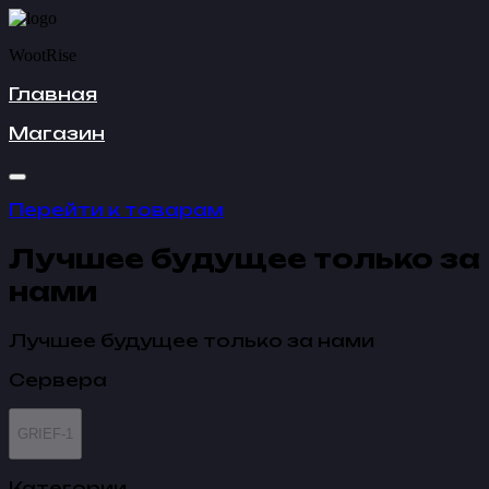
WootRise
Главная
Магазин
Перейти к товарам
Лучшее будущее только за
нами
Лучшее будущее только за нами
Сервера
GRIEF-1
Категории