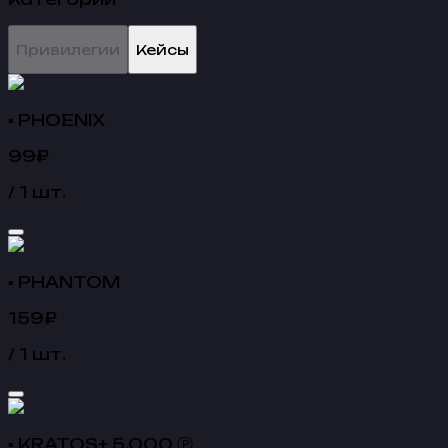
Привилегии
Кейсы
▪ PHOENIX
99
₽
/
1
шт.
▪ PHANTOM
159
₽
/
1
шт.
▪ KRATOS+ 5.000 Ⓟ