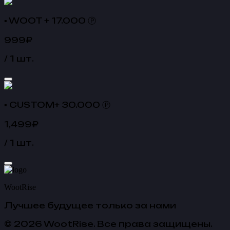
▪ WOOT + 17.000 Ⓟ
999
₽
/
1
шт.
▪ CUSTOM+ 30.000 Ⓟ
1,499
₽
/
1
шт.
WootRise
Лучшее будущее только за нами
©
2026
WootRise
.
Все права защищены.